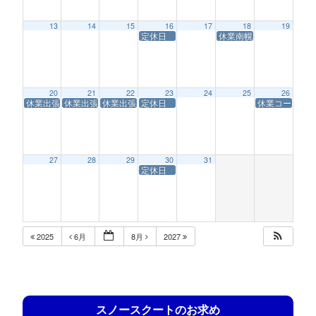
13
14
15
16
17
18
19
定休日
休業南幌コースサービス
20
21
22
23
24
25
26
休業出張業務
休業出張業務
休業出張業務
定休日
休業コースサ
27
28
29
30
31
定休日
2025
6月
8月
2027
スノースクートのお求め