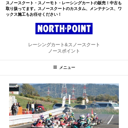
コ
スノースクート・スノーモト・レーシングカートの販売！中古も
取り扱ってます。スノースクートのカスタム、メンテナンス、ワ
ン
ックス施工もお任せください！
テ
ン
ツ
へ
レーシングカート・スノースクー
初心者大歓迎のスノースクート・カートショップ
ス
レーシングカート&スノースクート
キ
ト ノースポイント
ノースポイント
ッ
プ
メニュー