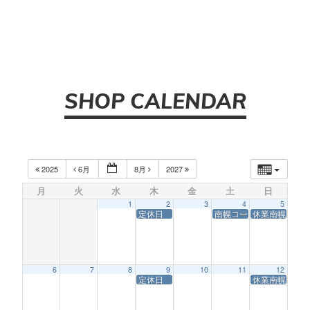
SHOP CALENDAR
2025
6月
8月
2027
月
火
水
木
金
土
日
1
2
3
4
5
定休日
南幌コースサービス休業
休業南幌コー
6
7
8
9
10
11
12
定休日
休業南幌コー