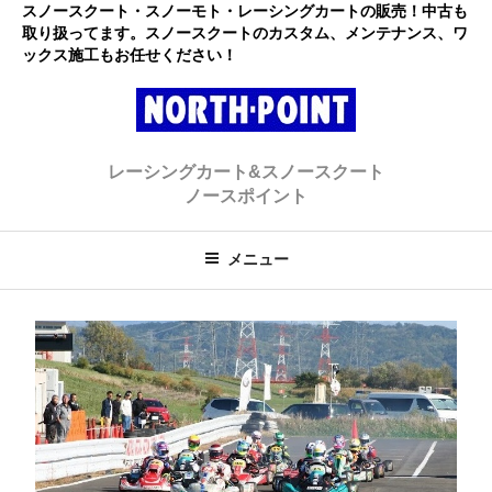
コ
スノースクート・スノーモト・レーシングカートの販売！中古も
取り扱ってます。スノースクートのカスタム、メンテナンス、ワ
ン
ックス施工もお任せください！
テ
ン
ツ
へ
レーシングカート・スノースクー
初心者大歓迎のスノースクート・カートショップ
ス
レーシングカート&スノースクート
キ
ト ノースポイント
ノースポイント
ッ
プ
メニュー