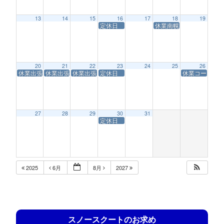
13
14
15
16
17
18
19
定休日
休業南幌コースサービス
20
21
22
23
24
25
26
休業出張業務
休業出張業務
休業出張業務
定休日
休業コースサ
27
28
29
30
31
定休日
2025
6月
8月
2027
スノースクートのお求め