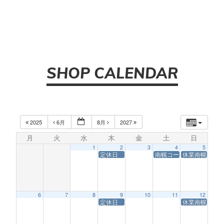
SHOP CALENDAR
2025
6月
8月
2027
月
火
水
木
金
土
日
1
2
3
4
5
定休日
南幌コースサービス休業
休業南幌コー
6
7
8
9
10
11
12
定休日
休業南幌コー