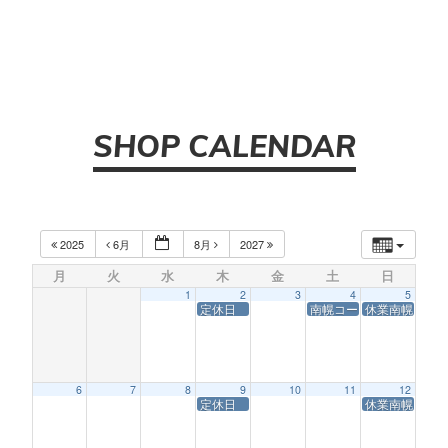
SHOP CALENDAR
2025
6月
8月
2027
月
火
水
木
金
土
日
1
2
3
4
5
定休日
南幌コースサービス休業
休業南幌コー
6
7
8
9
10
11
12
定休日
休業南幌コー