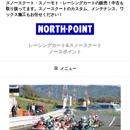
コ
スノースクート・スノーモト・レーシングカートの販売！中古も
取り扱ってます。スノースクートのカスタム、メンテナンス、ワ
ン
ックス施工もお任せください！
テ
ン
ツ
へ
レーシングカート・スノースクー
初心者大歓迎のスノースクート・カートショップ
ス
レーシングカート&スノースクート
キ
ト ノースポイント
ノースポイント
ッ
プ
メニュー