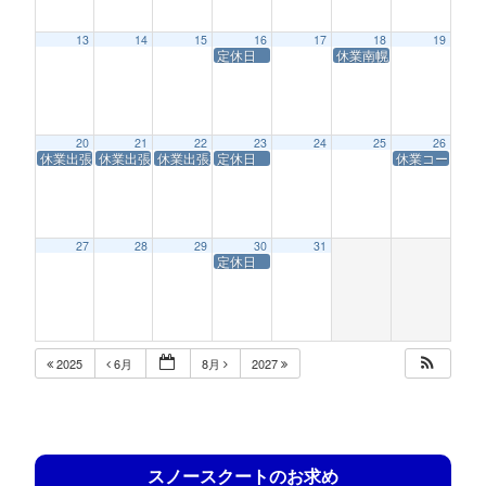
13
14
15
16
17
18
19
定休日
休業南幌コースサービス
20
21
22
23
24
25
26
休業出張業務
休業出張業務
休業出張業務
定休日
休業コースサ
27
28
29
30
31
定休日
2025
6月
8月
2027
スノースクートのお求め