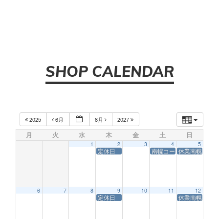
SHOP CALENDAR
2025
6月
8月
2027
月
火
水
木
金
土
日
1
2
3
4
5
定休日
南幌コースサービス休業
休業南幌コー
6
7
8
9
10
11
12
定休日
休業南幌コー