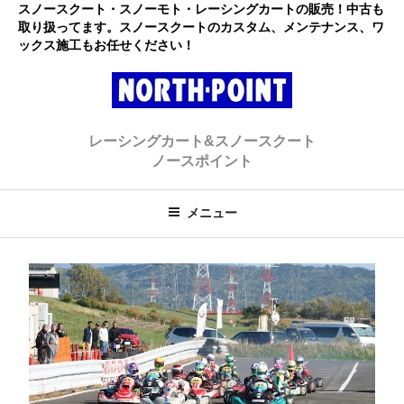
コ
スノースクート・スノーモト・レーシングカートの販売！中古も
取り扱ってます。スノースクートのカスタム、メンテナンス、ワ
ン
ックス施工もお任せください！
テ
ン
ツ
へ
レーシングカート・スノースクー
初心者大歓迎のスノースクート・カートショップ
ス
レーシングカート&スノースクート
キ
ト ノースポイント
ノースポイント
ッ
プ
メニュー