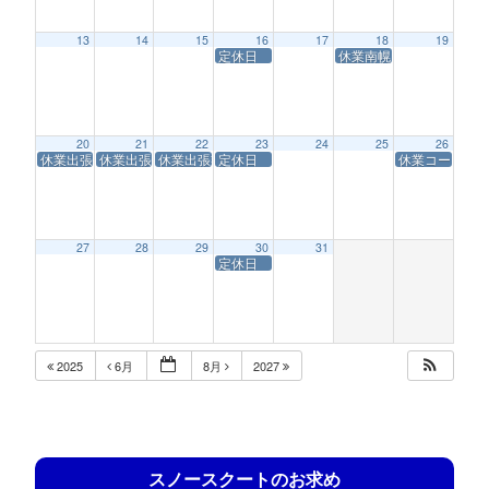
13
14
15
16
17
18
19
定休日
休業南幌コースサービス
20
21
22
23
24
25
26
休業出張業務
休業出張業務
休業出張業務
定休日
休業コースサ
27
28
29
30
31
定休日
2025
6月
8月
2027
スノースクートのお求め