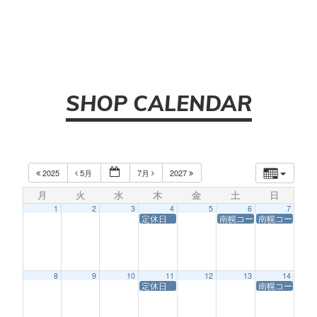
SHOP CALENDAR
2025
5月
7月
2027
月
火
水
木
金
土
日
1
2
3
4
5
6
7
定休日
南幌コースサービス休業
南幌コースサ
8
9
10
11
12
13
14
定休日
南幌コースサ