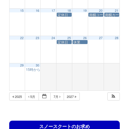
15
16
17
18
19
20
21
定休日
南幌コースサービス休業
南幌カートレー
22
23
24
25
26
27
28
定休日
休業
29
30
15時からの営業(南幌チキチキレース)
12:56 AM
2025
5月
7月
2027
スノースクートのお求め