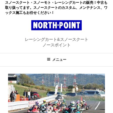
コ
スノースクート・スノーモト・レーシングカートの販売！中古も
取り扱ってます。スノースクートのカスタム、メンテナンス、ワ
ン
ックス施工もお任せください！
テ
ン
ツ
へ
レーシングカート・スノースクー
初心者大歓迎のスノースクート・カートショップ
ス
レーシングカート&スノースクート
キ
ト ノースポイント
ノースポイント
ッ
プ
メニュー