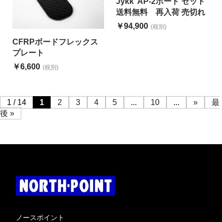
Jykk AP-2ボード セット
送料無料 再入荷 売切れ
￥94,900
(税別)
CFRPボードフレックス
プレート
￥6,600
(税別)
1 / 14
1
2
3
4
5
...
10
...
»
最
後 »
ノースポイント