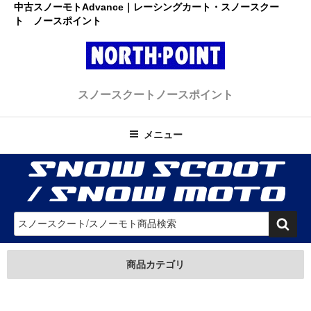
コ
中古スノーモトAdvance｜レーシングカート・スノースクー
ト ノースポイント
ン
テ
ン
ツ
レーシングカート・スノースクー
へ
初心者大歓迎のスノースクート・カートショップ
スノースクート
ノースポイント
ス
ト ノースポイント
キ
ッ
メニュー
プ
検
索
商品カテゴリ