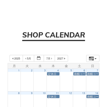
SHOP CALENDAR
2025
5月
7月
2027
月
火
水
木
金
土
日
1
2
3
4
5
6
7
定休日
南幌コースサービス休業
南幌コースサ
8
9
10
11
12
13
14
定休日
南幌コースサ