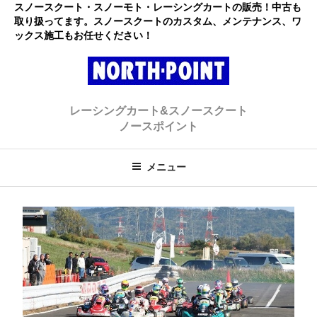
コ
スノースクート・スノーモト・レーシングカートの販売！中古も
取り扱ってます。スノースクートのカスタム、メンテナンス、ワ
ン
ックス施工もお任せください！
テ
ン
ツ
へ
レーシングカート・スノースクー
初心者大歓迎のスノースクート・カートショップ
ス
レーシングカート&スノースクート
キ
ト ノースポイント
ノースポイント
ッ
プ
メニュー