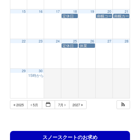
15
16
17
18
19
20
21
定休日
南幌コースサービス休業
南幌カートレー
22
23
24
25
26
27
28
定休日
休業
29
30
15時からの営業(南幌チキチキレース)
12:56 AM
2025
5月
7月
2027
スノースクートのお求め