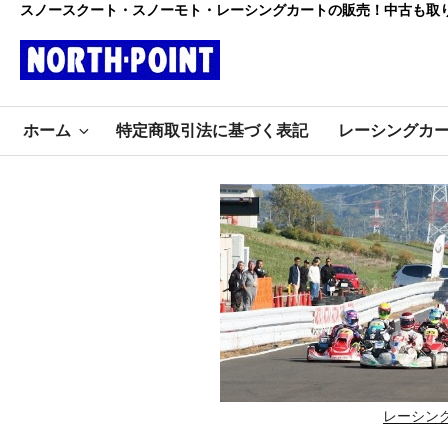
コ
スノースクート・スノーモト・レーシングカートの販売！中古も取
ン
テ
ン
レーシング
ツ
初心者大歓迎のスノースクー
へ
ホーム
特定商取引法に基づく表記
レーシングカ
ト・カートショップ
ス
カート・スノ
キ
ッ
ースクート
プ
ノースポイ
ント
レーシン