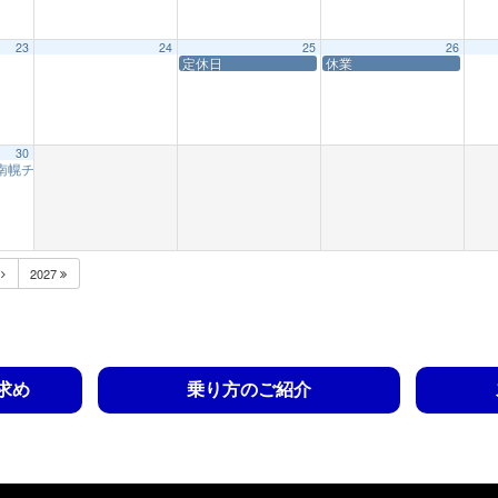
23
24
25
26
定休日
休業
30
(南幌チキチキレース)
12:56 AM
月
2027
求め
乗り方のご紹介