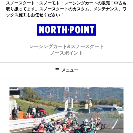
コ
スノースクート・スノーモト・レーシングカートの販売！中古も
取り扱ってます。スノースクートのカスタム、メンテナンス、ワ
ン
ックス施工もお任せください！
テ
ン
ツ
へ
レーシングカート・スノースクー
初心者大歓迎のスノースクート・カートショップ
ス
レーシングカート&スノースクート
キ
ト ノースポイント
ノースポイント
ッ
プ
メニュー