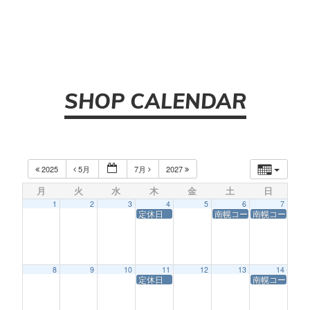
SHOP CALENDAR
2025
5月
7月
2027
月
火
水
木
金
土
日
1
2
3
4
5
6
7
定休日
南幌コースサービス休業
南幌コースサ
8
9
10
11
12
13
14
定休日
南幌コースサ