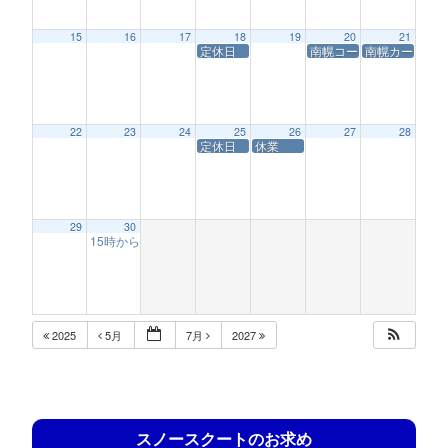
15
16
17
18
19
20
21
定休日
南幌コースサービス休業
南幌カートレー
22
23
24
25
26
27
28
定休日
休業
29
30
15時からの営業(南幌チキチキレース)
12:56 AM
2025
5月
7月
2027
スノースクートのお求め