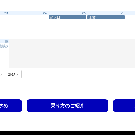
23
24
25
26
定休日
休業
30
(南幌チキチキレース)
12:56 AM
月
2027
求め
乗り方のご紹介