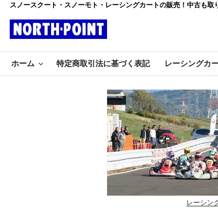
コ
スノースクート・スノーモト・レーシングカートの販売！中古も取
ン
テ
ン
レーシング
ツ
初心者大歓迎のスノースクー
へ
ホーム
特定商取引法に基づく表記
レーシングカ
ト・カートショップ
ス
カート・スノ
キ
ッ
ースクート
プ
ノースポイ
ント
レーシン