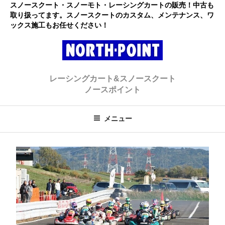
コ
スノースクート・スノーモト・レーシングカートの販売！中古も
取り扱ってます。スノースクートのカスタム、メンテナンス、ワ
ン
ックス施工もお任せください！
テ
ン
ツ
へ
レーシングカート・スノースクー
初心者大歓迎のスノースクート・カートショップ
ス
レーシングカート&スノースクート
キ
ト ノースポイント
ノースポイント
ッ
プ
メニュー