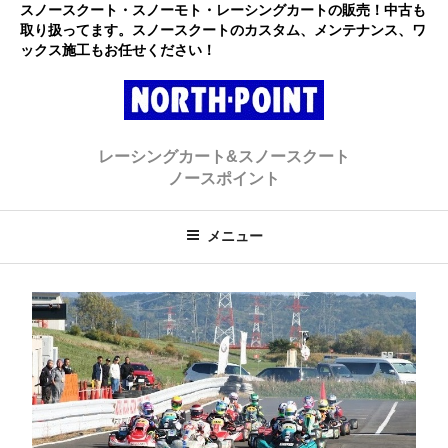
コ
スノースクート・スノーモト・レーシングカートの販売！中古も
取り扱ってます。スノースクートのカスタム、メンテナンス、ワ
ン
ックス施工もお任せください！
テ
ン
ツ
へ
レーシングカート・スノースクー
初心者大歓迎のスノースクート・カートショップ
ス
レーシングカート&スノースクート
キ
ト ノースポイント
ノースポイント
ッ
プ
メニュー