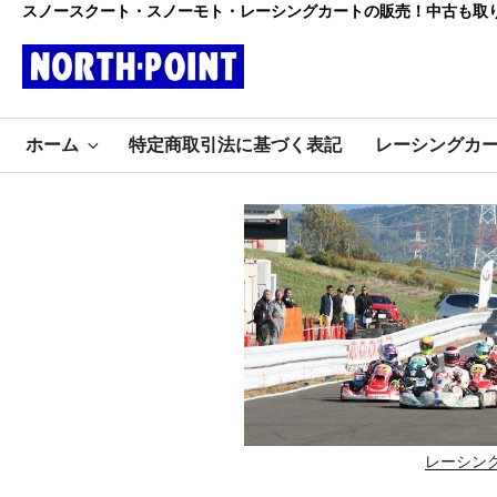
コ
スノースクート・スノーモト・レーシングカートの販売！中古も取
ン
テ
ン
レーシング
ツ
初心者大歓迎のスノースクー
へ
ホーム
特定商取引法に基づく表記
レーシングカ
ト・カートショップ
ス
カート・スノ
キ
ッ
ースクート
プ
ノースポイ
ント
レーシン