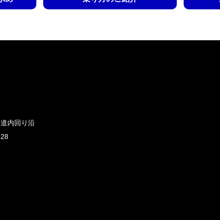
新道内回り沿
828