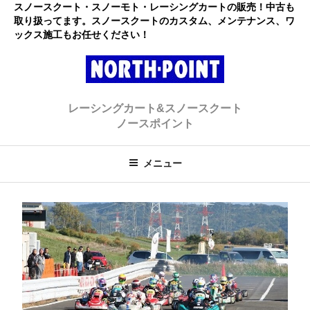
コ
スノースクート・スノーモト・レーシングカートの販売！中古も
取り扱ってます。スノースクートのカスタム、メンテナンス、ワ
ン
ックス施工もお任せください！
テ
ン
ツ
へ
レーシングカート・スノースクー
初心者大歓迎のスノースクート・カートショップ
ス
レーシングカート&スノースクート
キ
ト ノースポイント
ノースポイント
ッ
プ
メニュー