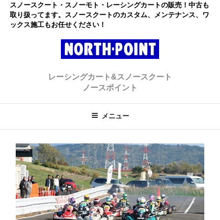
コ
スノースクート・スノーモト・レーシングカートの販売！中古も
取り扱ってます。スノースクートのカスタム、メンテナンス、ワ
ン
ックス施工もお任せください！
テ
ン
ツ
へ
レーシングカート・スノースクー
初心者大歓迎のスノースクート・カートショップ
ス
レーシングカート&スノースクート
キ
ト ノースポイント
ノースポイント
ッ
プ
メニュー