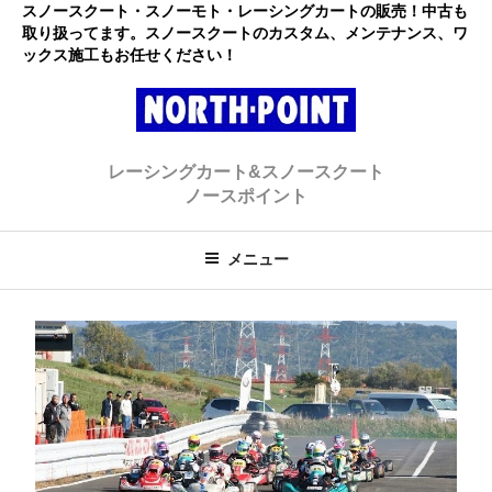
コ
スノースクート・スノーモト・レーシングカートの販売！中古も
取り扱ってます。スノースクートのカスタム、メンテナンス、ワ
ン
ックス施工もお任せください！
テ
ン
ツ
へ
レーシングカート・スノースクー
初心者大歓迎のスノースクート・カートショップ
ス
レーシングカート&スノースクート
キ
ト ノースポイント
ノースポイント
ッ
プ
メニュー