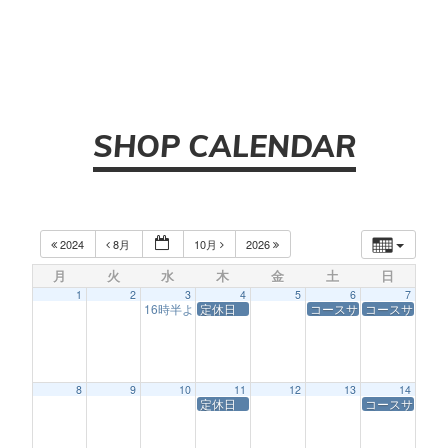
SHOP CALENDAR
2024
8月
10月
2026
月
火
水
木
金
土
日
1
2
3
4
5
6
7
16時半より営業
定休日
コースサービス休業
コースサービ
4:30 AM
8
9
10
11
12
13
14
定休日
コースサービ