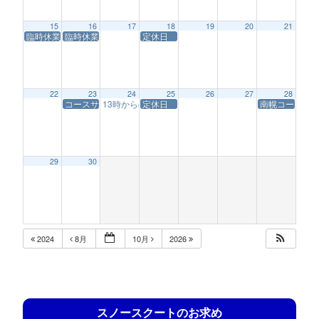
15
16
17
18
19
20
21
臨時休業
臨時休業
定休日
22
23
24
25
26
27
28
コースサービス休業
13時からの営業
定休日
南幌コースサ
1:00 PM
29
30
2024
8月
10月
2026
スノースクートのお求め