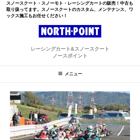
コ
スノースクート・スノーモト・レーシングカートの販売！中古も
取り扱ってます。スノースクートのカスタム、メンテナンス、ワ
ン
ックス施工もお任せください！
テ
ン
ツ
へ
レーシングカート・スノースクー
初心者大歓迎のスノースクート・カートショップ
ス
レーシングカート&スノースクート
キ
ト ノースポイント
ノースポイント
ッ
プ
メニュー