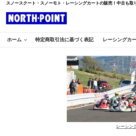
コ
スノースクート・スノーモト・レーシングカートの販売！中古も取
ン
テ
ン
レーシング
ツ
初心者大歓迎のスノースクー
へ
ホーム
特定商取引法に基づく表記
レーシングカ
ト・カートショップ
ス
カート・スノ
キ
ッ
ースクート
プ
ノースポイ
ント
レーシン