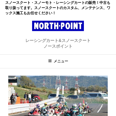
コ
スノースクート・スノーモト・レーシングカートの販売！中古も
取り扱ってます。スノースクートのカスタム、メンテナンス、ワ
ン
ックス施工もお任せください！
テ
ン
ツ
へ
レーシングカート・スノースクー
初心者大歓迎のスノースクート・カートショップ
ス
レーシングカート&スノースクート
キ
ト ノースポイント
ノースポイント
ッ
プ
メニュー