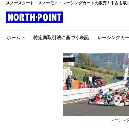
コ
スノースクート・スノーモト・レーシングカートの販売！中古も取
ン
テ
ン
レーシング
ツ
初心者大歓迎のスノースクー
へ
ホーム
特定商取引法に基づく表記
レーシングカ
ト・カートショップ
ス
カート・スノ
キ
ッ
ースクート
プ
ノースポイ
ント
レーシン