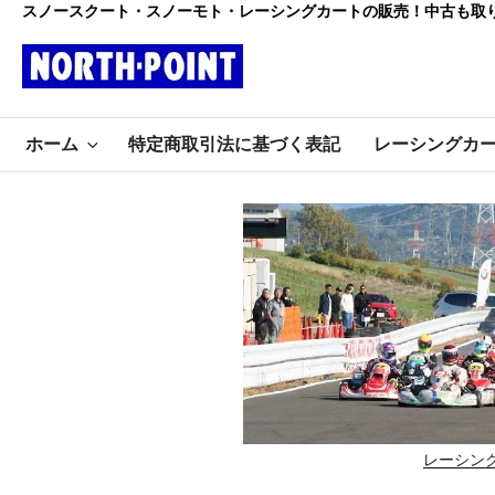
コ
スノースクート・スノーモト・レーシングカートの販売！中古も取
ン
テ
ン
レーシング
ツ
初心者大歓迎のスノースクー
へ
ホーム
特定商取引法に基づく表記
レーシングカ
ト・カートショップ
ス
カート・スノ
キ
ッ
ースクート
プ
ノースポイ
ント
レーシン