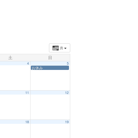
月
土
日
4
5
お休み
11
12
18
19