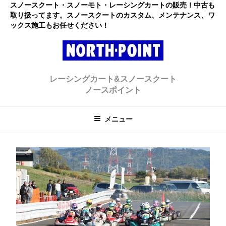
コ
スノースクート・スノーモト・レーシングカートの販売！中古も
取り扱ってます。スノースクートのカスタム、メンテナンス、ワ
ン
ックス施工もお任せください！
テ
ン
ツ
へ
レーシングカート・スノースクー
初心者大歓迎のスノースクート・カートショップ
ス
レーシングカート&スノースクート
キ
ト ノースポイント
ノースポイント
ッ
プ
メニュー