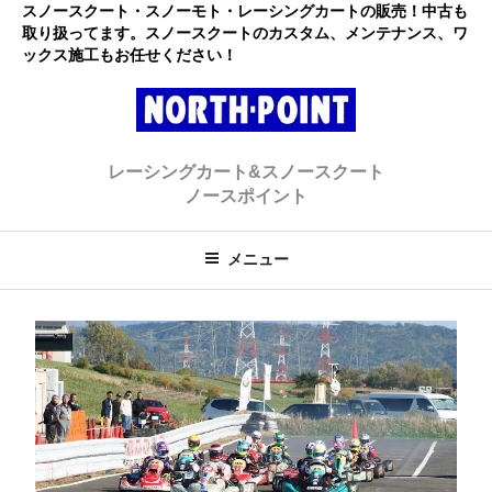
コ
スノースクート・スノーモト・レーシングカートの販売！中古も
取り扱ってます。スノースクートのカスタム、メンテナンス、ワ
ン
ックス施工もお任せください！
テ
ン
ツ
へ
レーシングカート・スノースクー
初心者大歓迎のスノースクート・カートショップ
ス
レーシングカート&スノースクート
キ
ト ノースポイント
ノースポイント
ッ
プ
メニュー