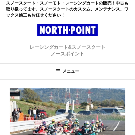
コ
スノースクート・スノーモト・レーシングカートの販売！中古も
取り扱ってます。スノースクートのカスタム、メンテナンス、ワ
ン
ックス施工もお任せください！
テ
ン
ツ
へ
レーシングカート・スノースクー
初心者大歓迎のスノースクート・カートショップ
ス
レーシングカート&スノースクート
キ
ト ノースポイント
ノースポイント
ッ
プ
メニュー