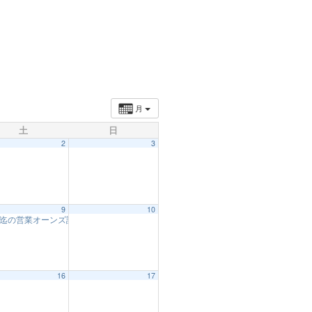
月
土
日
2
3
9
10
時迄の営業オーンズ試乗会16時から
10:30 AM
16
17