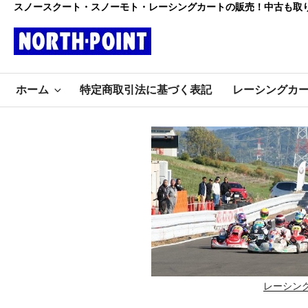
コ
スノースクート・スノーモト・レーシングカートの販売！中古も取
ン
テ
ン
レーシング
ツ
初心者大歓迎のスノースクー
へ
ホーム
特定商取引法に基づく表記
レーシングカ
ト・カートショップ
ス
カート・スノ
キ
ッ
ースクート
プ
ノースポイ
ント
レーシン