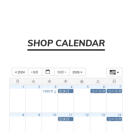
SHOP CALENDAR
2024
8月
10月
2026
月
火
水
木
金
土
日
1
2
3
4
5
6
7
16時半より営業
定休日
コースサービス休業
コースサービ
4:30 AM
8
9
10
11
12
13
14
定休日
コースサービ