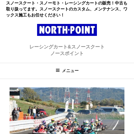
コ
スノースクート・スノーモト・レーシングカートの販売！中古も
取り扱ってます。スノースクートのカスタム、メンテナンス、ワ
ン
ックス施工もお任せください！
テ
ン
ツ
へ
レーシングカート・スノースクー
初心者大歓迎のスノースクート・カートショップ
ス
レーシングカート&スノースクート
キ
ト ノースポイント
ノースポイント
ッ
プ
メニュー