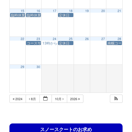
15
16
17
18
19
20
21
臨時休業
臨時休業
定休日
22
23
24
25
26
27
28
コースサービス休業
13時からの営業
定休日
南幌コースサ
1:00 PM
29
30
2024
8月
10月
2026
スノースクートのお求め