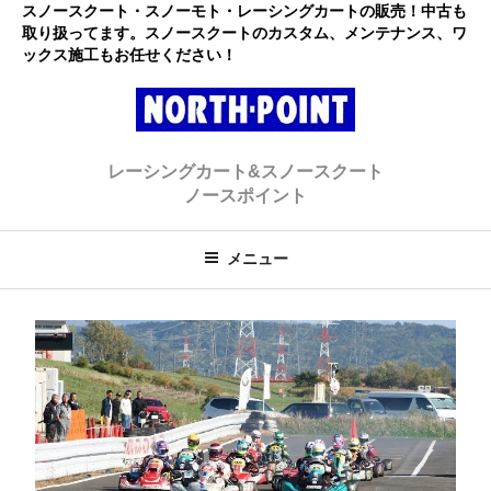
コ
スノースクート・スノーモト・レーシングカートの販売！中古も
取り扱ってます。スノースクートのカスタム、メンテナンス、ワ
ン
ックス施工もお任せください！
テ
ン
ツ
へ
レーシングカート・スノースクー
初心者大歓迎のスノースクート・カートショップ
ス
レーシングカート&スノースクート
キ
ト ノースポイント
ノースポイント
ッ
プ
メニュー