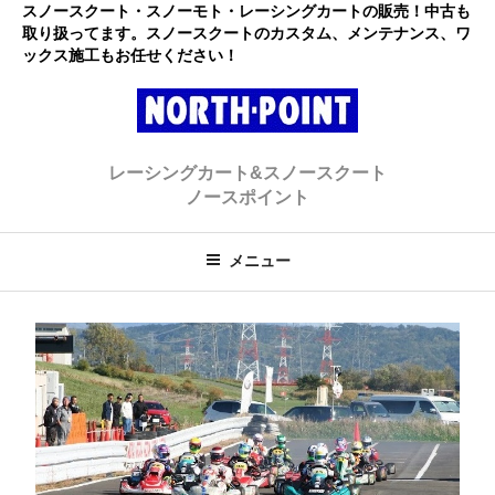
コ
スノースクート・スノーモト・レーシングカートの販売！中古も
取り扱ってます。スノースクートのカスタム、メンテナンス、ワ
ン
ックス施工もお任せください！
テ
ン
ツ
へ
レーシングカート・スノースクー
初心者大歓迎のスノースクート・カートショップ
ス
レーシングカート&スノースクート
キ
ト ノースポイント
ノースポイント
ッ
プ
メニュー