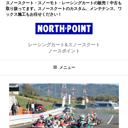
コ
スノースクート・スノーモト・レーシングカートの販売！中古も
取り扱ってます。スノースクートのカスタム、メンテナンス、ワ
ン
ックス施工もお任せください！
テ
ン
ツ
へ
レーシングカート・スノースクー
初心者大歓迎のスノースクート・カートショップ
ス
レーシングカート&スノースクート
キ
ト ノースポイント
ノースポイント
ッ
プ
メニュー