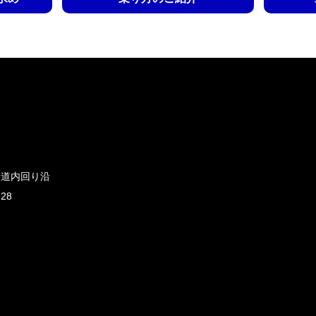
新道内回り沿
828