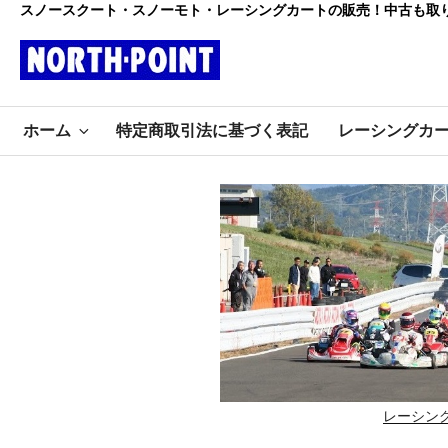
コ
スノースクート・スノーモト・レーシングカートの販売！中古も取
ン
テ
ン
レーシング
ツ
初心者大歓迎のスノースクー
へ
ホーム
特定商取引法に基づく表記
レーシングカ
ト・カートショップ
ス
カート・スノ
キ
ッ
ースクート
プ
ノースポイ
ント
レーシン