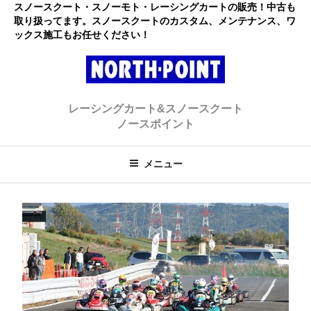
コ
スノースクート・スノーモト・レーシングカートの販売！中古も
取り扱ってます。スノースクートのカスタム、メンテナンス、ワ
ン
ックス施工もお任せください！
テ
ン
ツ
へ
レーシングカート・スノースクー
初心者大歓迎のスノースクート・カートショップ
ス
レーシングカート&スノースクート
キ
ト ノースポイント
ノースポイント
ッ
プ
メニュー