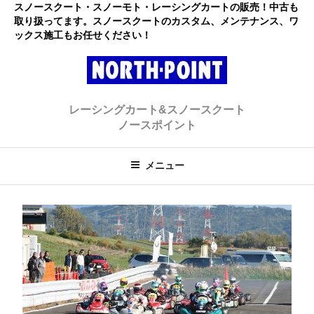
コ
スノースクート・スノーモト・レーシングカートの販売！中古も
取り扱ってます。スノースクートのカスタム、メンテナンス、ワ
ン
ックス施工もお任せください！
テ
ン
ツ
へ
レーシングカート・スノースクー
初心者大歓迎のスノースクート・カートショップ
ス
レーシングカート&スノースクート
キ
ト ノースポイント
ノースポイント
ッ
プ
メニュー