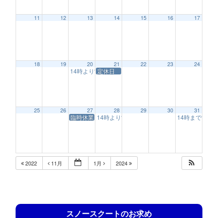
11
12
13
14
15
16
17
18
19
20
21
22
23
24
14時より営業
定休日
2:00 PM
25
26
27
28
29
30
31
臨時休業
14時より営業
14時まで営業
2:00 PM
1
2022
11月
1月
2024
スノースクートのお求め