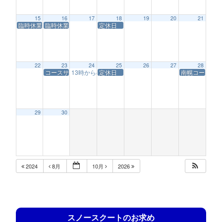
15
16
17
18
19
20
21
臨時休業
臨時休業
定休日
22
23
24
25
26
27
28
コースサービス休業
13時からの営業
定休日
南幌コースサ
1:00 PM
29
30
2024
8月
10月
2026
スノースクートのお求め