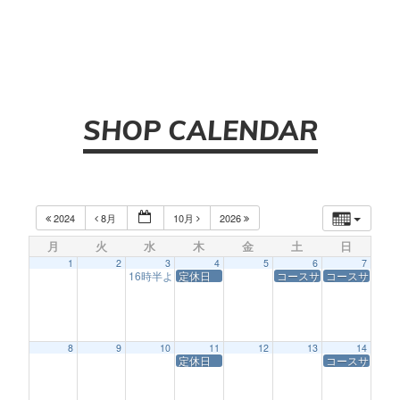
SHOP CALENDAR
2024
8月
10月
2026
月
火
水
木
金
土
日
1
2
3
4
5
6
7
16時半より営業
定休日
コースサービス休業
コースサービ
4:30 AM
8
9
10
11
12
13
14
定休日
コースサービ