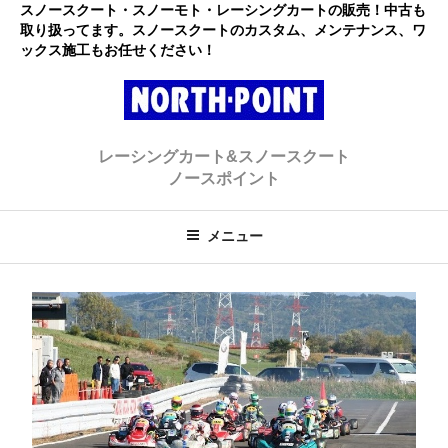
コ
スノースクート・スノーモト・レーシングカートの販売！中古も
取り扱ってます。スノースクートのカスタム、メンテナンス、ワ
ン
ックス施工もお任せください！
テ
ン
ツ
へ
レーシングカート・スノースクー
初心者大歓迎のスノースクート・カートショップ
ス
レーシングカート&スノースクート
キ
ト ノースポイント
ノースポイント
ッ
プ
メニュー