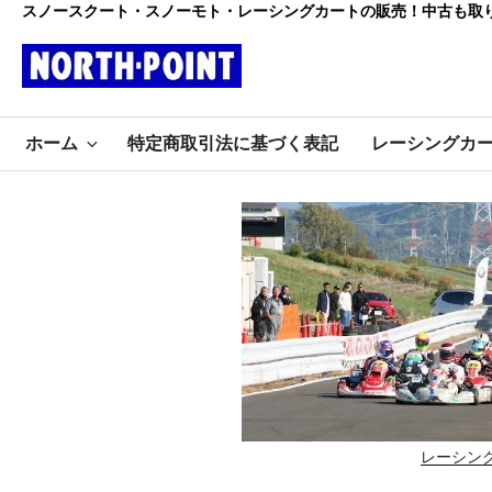
コ
スノースクート・スノーモト・レーシングカートの販売！中古も取
ン
テ
ン
レーシング
ツ
初心者大歓迎のスノースクー
へ
ホーム
特定商取引法に基づく表記
レーシングカ
ト・カートショップ
ス
カート・スノ
キ
ッ
ースクート
プ
ノースポイ
ント
レーシン