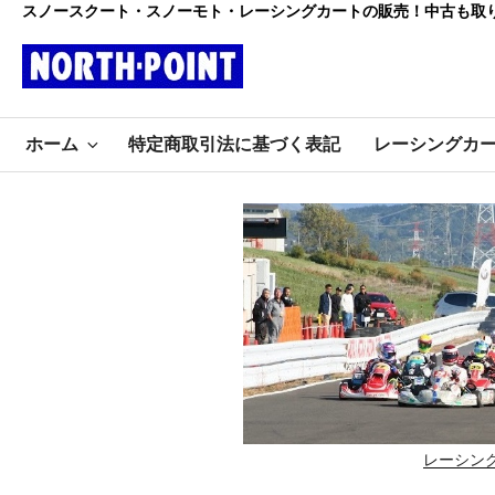
コ
スノースクート・スノーモト・レーシングカートの販売！中古も取
ン
テ
ン
レーシング
ツ
初心者大歓迎のスノースクー
へ
ホーム
特定商取引法に基づく表記
レーシングカ
ト・カートショップ
ス
カート・スノ
キ
ッ
ースクート
プ
ノースポイ
ント
レーシン