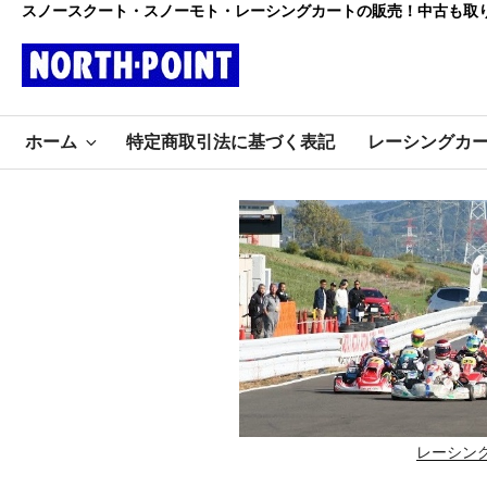
コ
スノースクート・スノーモト・レーシングカートの販売！中古も取
ン
テ
ン
レーシング
ツ
初心者大歓迎のスノースクー
へ
ホーム
特定商取引法に基づく表記
レーシングカ
ト・カートショップ
ス
カート・スノ
キ
ッ
ースクート
プ
ノースポイ
ント
レーシン