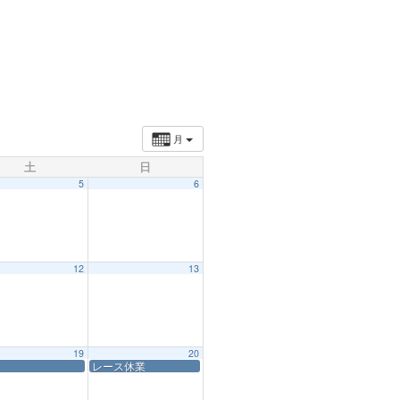
月
土
日
5
6
12
13
19
20
レース休業