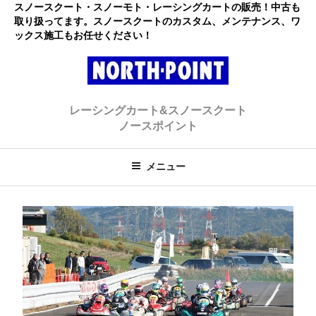
コ
スノースクート・スノーモト・レーシングカートの販売！中古も
取り扱ってます。スノースクートのカスタム、メンテナンス、ワ
ン
ックス施工もお任せください！
テ
ン
ツ
へ
レーシングカート・スノースクー
初心者大歓迎のスノースクート・カートショップ
ス
レーシングカート&スノースクート
キ
ト ノースポイント
ノースポイント
ッ
プ
メニュー