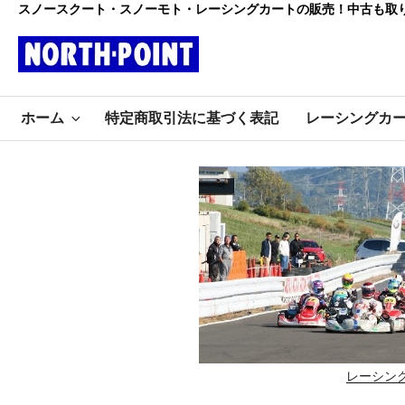
コ
スノースクート・スノーモト・レーシングカートの販売！中古も取
ン
テ
ン
レーシング
ツ
初心者大歓迎のスノースクー
へ
ホーム
特定商取引法に基づく表記
レーシングカ
ト・カートショップ
ス
カート・スノ
キ
ッ
ースクート
プ
ノースポイ
ント
レーシン