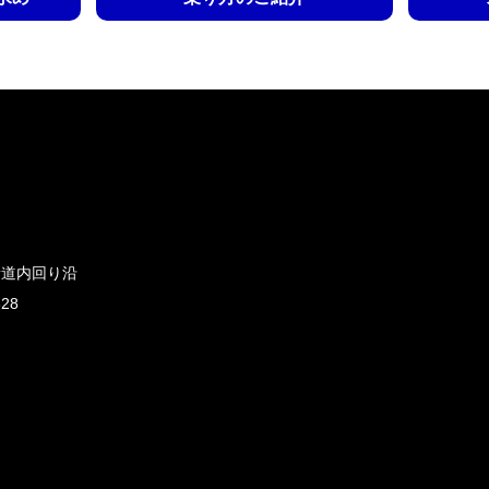
新道内回り沿
828