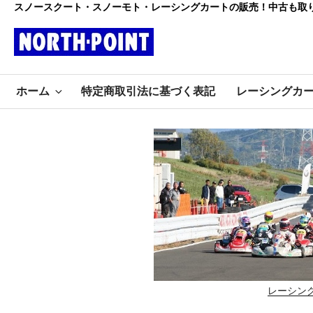
コ
スノースクート・スノーモト・レーシングカートの販売！中古も取
ン
テ
ン
レーシング
ツ
初心者大歓迎のスノースクー
へ
ホーム
特定商取引法に基づく表記
レーシングカ
ト・カートショップ
ス
カート・スノ
キ
ッ
ースクート
プ
ノースポイ
ント
レーシン