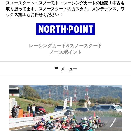
コ
スノースクート・スノーモト・レーシングカートの販売！中古も
取り扱ってます。スノースクートのカスタム、メンテナンス、ワ
ン
ックス施工もお任せください！
テ
ン
ツ
へ
レーシングカート・スノースクー
初心者大歓迎のスノースクート・カートショップ
ス
レーシングカート&スノースクート
キ
ト ノースポイント
ノースポイント
ッ
プ
メニュー