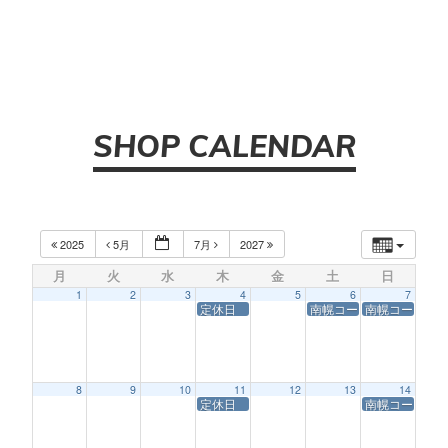
SHOP CALENDAR
2025
5月
7月
2027
月
火
水
木
金
土
日
1
2
3
4
5
6
7
定休日
南幌コースサービス休業
南幌コースサ
8
9
10
11
12
13
14
定休日
南幌コースサ