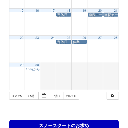
15
16
17
18
19
20
21
定休日
南幌コースサービス休業
南幌カートレー
22
23
24
25
26
27
28
定休日
休業
29
30
15時からの営業(南幌チキチキレース)
12:56 AM
2025
5月
7月
2027
スノースクートのお求め