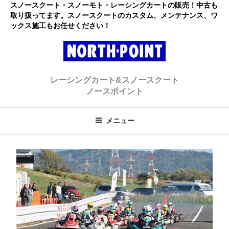
コ
スノースクート・スノーモト・レーシングカートの販売！中古も
取り扱ってます。スノースクートのカスタム、メンテナンス、ワ
ン
ックス施工もお任せください！
テ
ン
ツ
へ
レーシングカート・スノースクー
初心者大歓迎のスノースクート・カートショップ
ス
レーシングカート&スノースクート
キ
ト ノースポイント
ノースポイント
ッ
プ
メニュー