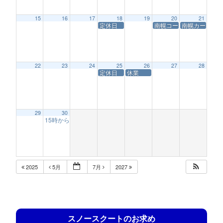
15
16
17
18
19
20
21
定休日
南幌コースサービス休業
南幌カートレー
22
23
24
25
26
27
28
定休日
休業
29
30
15時からの営業(南幌チキチキレース)
12:56 AM
2025
5月
7月
2027
スノースクートのお求め