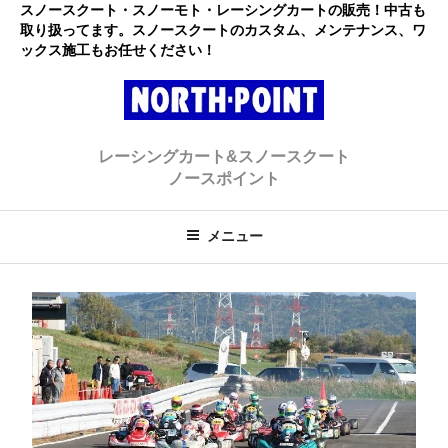
コ
スノースクート・スノーモト・レーシングカートの販売！中古も
取り扱ってます。スノースクートのカスタム、メンテナンス、ワ
ン
ックス施工もお任せください！
テ
ン
ツ
へ
レーシングカート・スノースクー
初心者大歓迎のスノースクート・カートショップ
ス
レーシングカート&スノースクート
キ
ト ノースポイント
ノースポイント
ッ
プ
メニュー