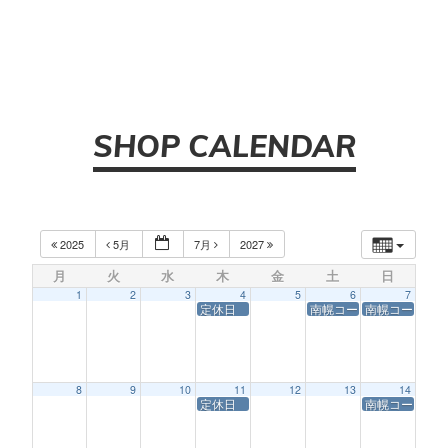
SHOP CALENDAR
2025
5月
7月
2027
月
火
水
木
金
土
日
1
2
3
4
5
6
7
定休日
南幌コースサービス休業
南幌コースサ
8
9
10
11
12
13
14
定休日
南幌コースサ