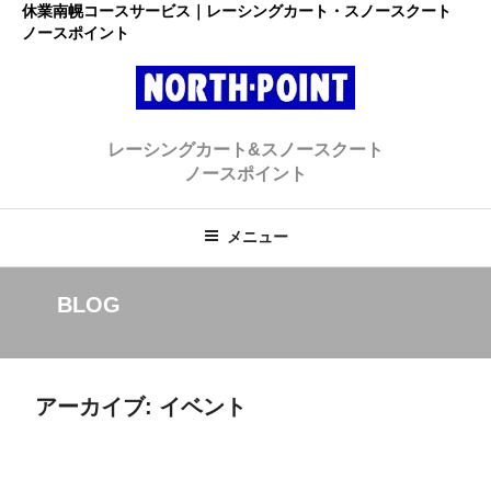
コ
休業南幌コースサービス｜レーシングカート・スノースクート
ノースポイント
ン
テ
ン
ツ
レーシングカート・スノースクー
へ
初心者大歓迎のスノースクート・カートショップ
レーシングカート&スノースクート
ス
ト ノースポイント
ノースポイント
キ
ッ
プ
メニュー
BLOG
アーカイブ:
イベント