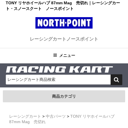
コ
TONY リヤホイールハブ 87mm Mag 売切れ｜レーシングカー
ト・スノースクート ノースポイント
ン
テ
ン
ツ
レーシングカート・スノースクー
へ
初心者大歓迎のスノースクート・カートショップ
レーシングカート
ノースポイント
ス
ト ノースポイント
キ
ッ
メニュー
プ
検
索
商品カテゴリ
レーシングカート
>
中古パーツ
>
TONY リヤホイールハブ
87mm Mag 売切れ