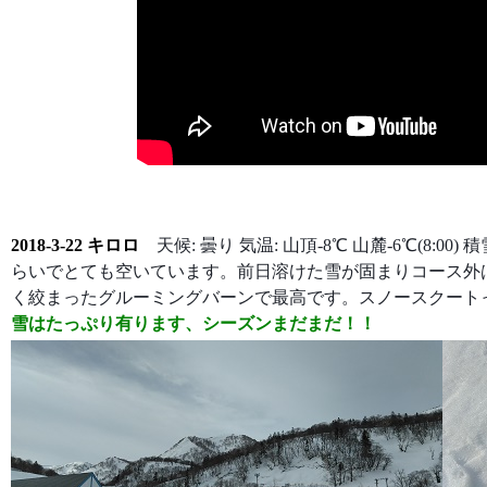
2018-3-22 キロロ
天候: 曇り 気温: 山頂-8℃ 山麓-6℃(8:00
らいでとても空いています。前日溶けた雪が固まりコース外
く絞まったグルーミングバーンで最高です。スノースクート
雪はたっぷり有ります、シーズンまだまだ！！