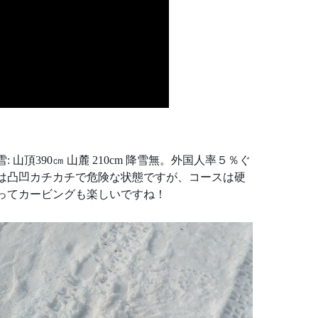
) 積雪: 山頂390㎝ 山麓 210cm 降雪無。外国人率５％ぐ
は凸凹カチカチで危険な状態ですが、コースは硬
ってカービングも楽しいですね！