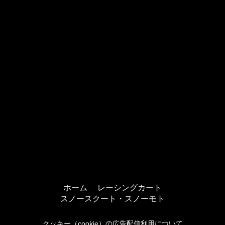
ホーム
レーシングカート
スノースクート・スノーモト
クッキー（cookie）の広告配信利用について