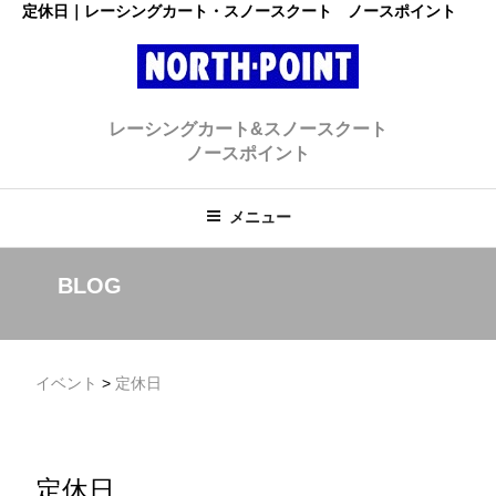
コ
定休日｜レーシングカート・スノースクート ノースポイント
ン
テ
ン
レーシングカート・スノースクー
ツ
初心者大歓迎のスノースクート・カートショップ
レーシングカート&スノースクート
へ
ト ノースポイント
ノースポイント
ス
キ
ッ
メニュー
プ
BLOG
イベント
>
定休日
定休日