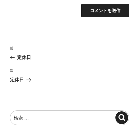
投
過
前
稿
去
定休日
ナ
の
投
ビ
次
次
稿
の
ゲ
定休日
投
ー
稿
シ
ョ
検
ン
検
索:
索