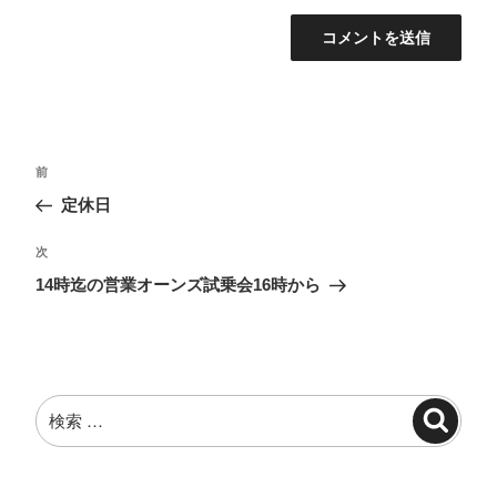
投
過
前
稿
去
定休日
ナ
の
投
ビ
次
次
稿
の
ゲ
14時迄の営業オーンズ試乗会16時から
投
ー
稿
シ
ョ
検
ン
検
索:
索