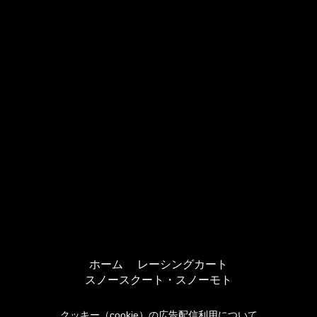
ホーム
レーシングカート
スノースクート・スノーモト
クッキー（cookie）の広告配信利用について