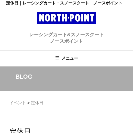
コ
定休日｜レーシングカート・スノースクート ノースポイント
ン
テ
ン
レーシングカート・スノースクー
ツ
初心者大歓迎のスノースクート・カートショップ
レーシングカート&スノースクート
へ
ト ノースポイント
ノースポイント
ス
キ
ッ
メニュー
プ
BLOG
イベント
>
定休日
定休日