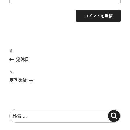
投
過
前
稿
去
定休日
ナ
の
投
ビ
次
次
稿
の
ゲ
夏季休業
投
ー
稿
シ
ョ
検
ン
検
索:
索