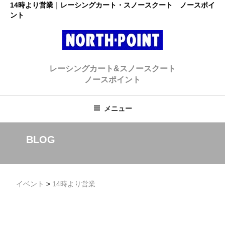
コ
14時より営業｜レーシングカート・スノースクート ノースポイ
ント
ン
テ
ン
ツ
レーシングカート・スノースクー
へ
初心者大歓迎のスノースクート・カートショップ
レーシングカート&スノースクート
ス
ト ノースポイント
ノースポイント
キ
ッ
プ
メニュー
BLOG
イベント
>
14時より営業