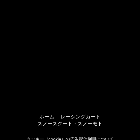
ホーム
レーシングカート
スノースクート・スノーモト
クッキー（cookie）の広告配信利用について