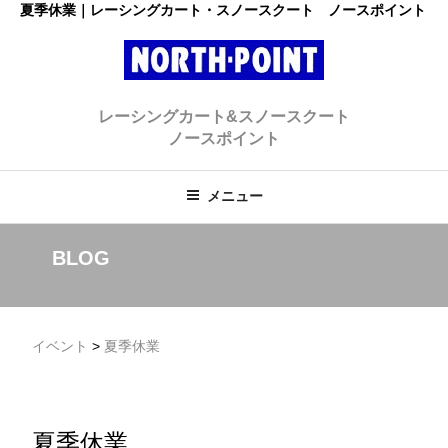
コ
夏季休業｜レーシングカート・スノースクート ノースポイント
ン
テ
ン
レーシングカート・スノースクー
ツ
初心者大歓迎のスノースクート・カートショップ
レーシングカート&スノースクート
へ
ト ノースポイント
ノースポイント
ス
キ
ッ
メニュー
プ
BLOG
イベント
>
夏季休業
夏季休業