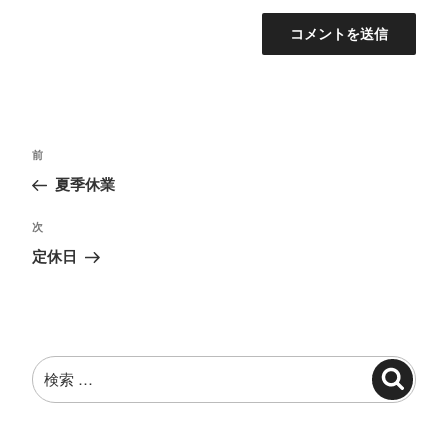
投
過
前
稿
去
夏季休業
ナ
の
投
ビ
次
次
稿
の
ゲ
定休日
投
ー
稿
シ
ョ
検
ン
検
索:
索