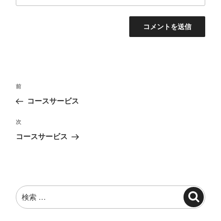
投
過
前
稿
去
コースサービス
ナ
の
投
ビ
次
次
稿
の
ゲ
コースサービス
投
ー
稿
シ
ョ
検
ン
検
索:
索